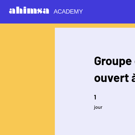
ahimsa
ACADEMY
Groupe 
ouvert 
1 jour
1
jour